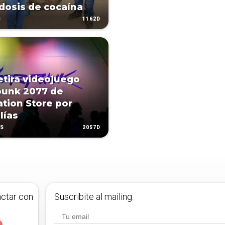
 dosis de cocaína
1162D
S
etira videojuego
punk 2077 de
ation Store por
lías
2057D
AS
actar con
Suscribite al mailing.