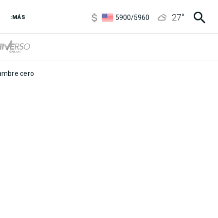
6850
/
7200
27
°
5900
/
5960
:MÁS
1100
/
1160
3,8
/
4
6850
/
7200
5900
/
5960
mbre cero