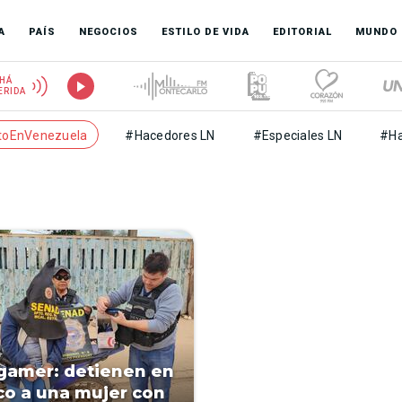
A
PAÍS
NEGOCIOS
ESTILO DE VIDA
EDITORIAL
MUNDO
HÁ
ERIDA
toEnVenezuela
#Hacedores LN
#Especiales LN
#Ha
gamer: detienen en
co a una mujer con