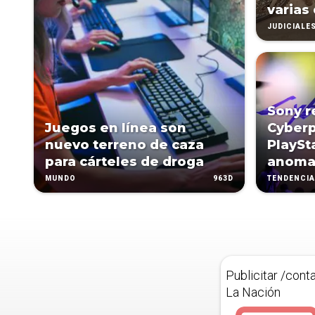
varias
JUDICIALE
Sony r
Juegos en línea son
Cyber
nuevo terreno de caza
PlaySt
para cárteles de droga
anoma
963D
MUNDO
TENDENCI
Publicitar /cont
La Nación