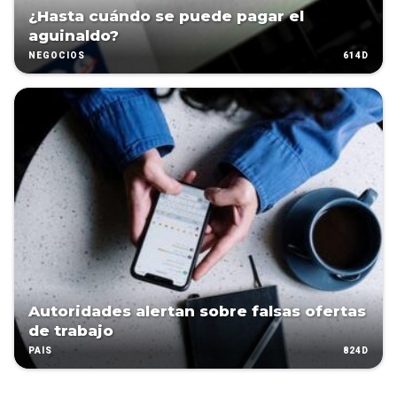
¿Hasta cuándo se puede pagar el
aguinaldo?
614D
NEGOCIOS
Autoridades alertan sobre falsas ofertas
de trabajo
824D
PAÍS