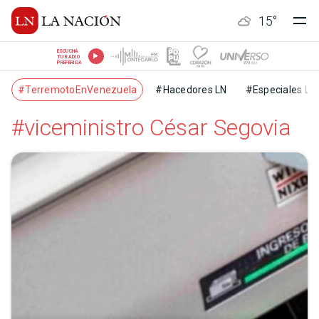
15
°
ESCUCHÁ
TU RADIO
PREFERIDA
#TerremotoEnVenezuela
#Hacedores LN
#Especiales LN
#viceministro César Segovia