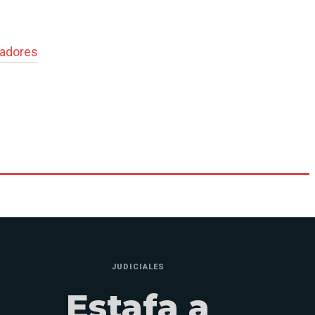
adores
JUDICIALES
Estafa a