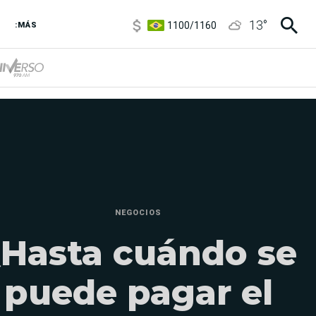
1100
/
1160
13
°
3,8
/
4
:MÁS
6850
/
7200
5900
/
5960
NEGOCIOS
Hasta cuándo se
puede pagar el