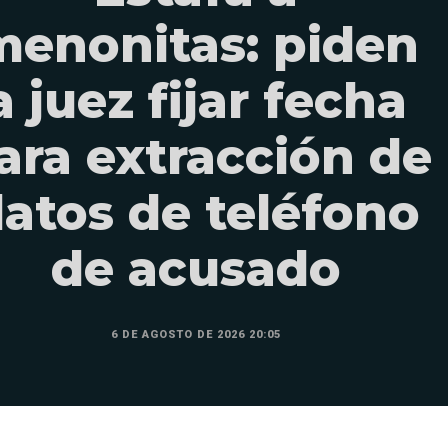
menonitas: piden
a juez fijar fecha
ara extracción de
atos de teléfono
de acusado
6 DE AGOSTO DE 2026 20:05