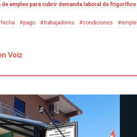
a de empleo para cubrir demanda laboral de frigorífico
#
fecha
#
pago
#
trabajadores
#
condiciones
#
emple
en Voiz