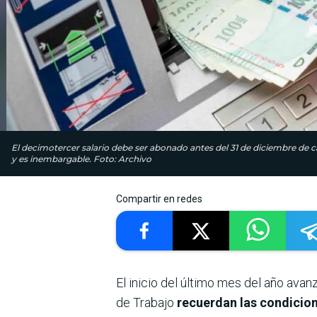
El decimotercer salario debe ser abonado antes del 31 de diciembre de c
y es inembargable. Foto: Archivo
Compartir en redes
El inicio del último mes del año ava
de Trabajo
recuerdan las condicion