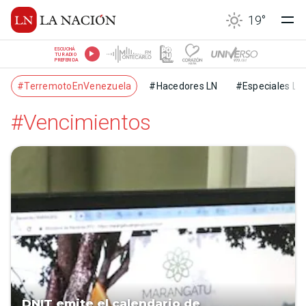
19
°
ESCUCHÁ
TU RADIO
PREFERIDA
#TerremotoEnVenezuela
#Hacedores LN
#Especiales LN
#Vencimientos
DNIT emite el calendario de