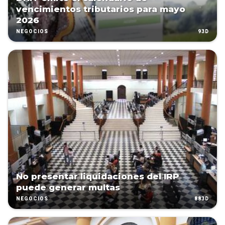
vencimientos tributarios para mayo
2026
93D
NEGOCIOS
No presentar liquidaciones del IRP
puede generar multas
883D
NEGOCIOS