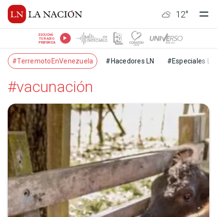
12
°
ESCUCHÁ
TU RADIO
PREFERIDA
#TerremotoEnVenezuela
#Hacedores LN
#Especiales LN
#vacunación