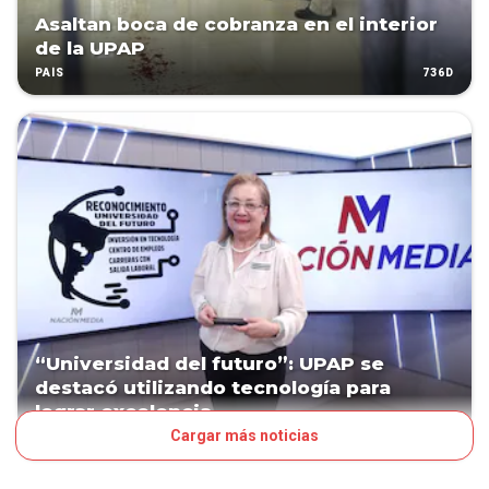
Asaltan boca de cobranza en el interior
de la UPAP
736D
PAÍS
“Universidad del futuro”: UPAP se
destacó utilizando tecnología para
lograr excelencia
Cargar más noticias
PATROCINADO
945D
NEGOCIOS