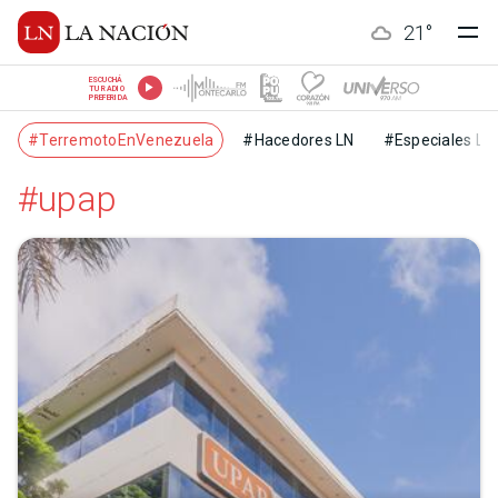
21
°
ESCUCHÁ
TU RADIO
PREFERIDA
#TerremotoEnVenezuela
#Hacedores LN
#Especiales LN
#upap