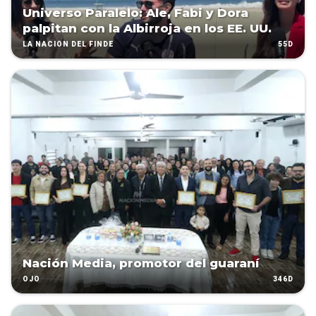
Universo Paralelo: Ale, Fabi y Dora
palpitan con la Albirroja en los EE. UU.
55D
LA NACIÓN DEL FINDE
Nación Media, promotor del guaraní
346D
OJO