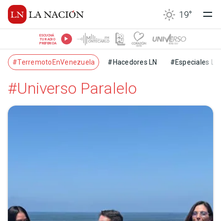
19
°
ESCUCHÁ
TU RADIO
PREFERIDA
#TerremotoEnVenezuela
#Hacedores LN
#Especiales LN
#Universo Paralelo