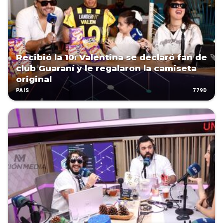
Recibió la 10: Valentina se declaró fan de
club Guaraní y le regalaron la camiseta
original
779D
PAÍS