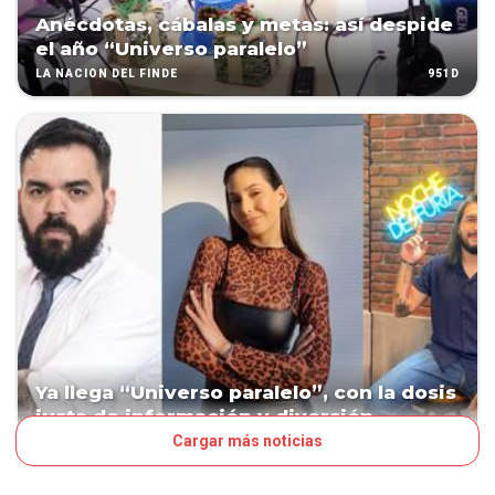
Anécdotas, cábalas y metas: así despide
el año “Universo paralelo”
951D
LA NACIÓN DEL FINDE
Ya llega “Universo paralelo”, con la dosis
justa de información y diversión
Cargar más noticias
1068D
ESPECTÁCULOS