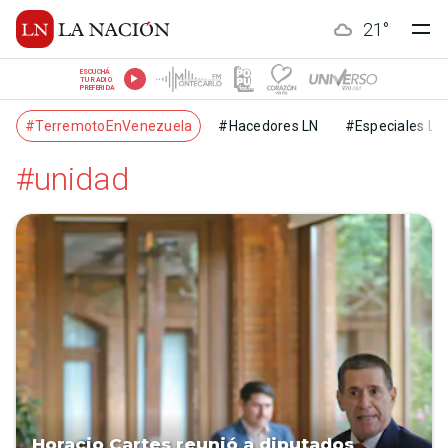
21
°
ESCUCHÁ
TU RADIO
PREFERIDA
#TerremotoEnVenezuela
#Hacedores LN
#Especiales LN
#unidad
Horacio Cartes reunió a diputados