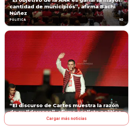
“El objetivo de la ANR es ganar la mayor
cantidad de municipios”, afirma Bachi
Núñez
9D
POLÍTICA
“El discurso de Cartes muestra la razón
de su liderazgo”, afirma analista político
Cargar más noticias
10D
POLÍTICA