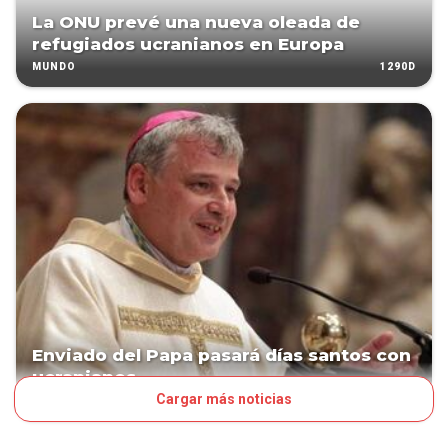
La ONU prevé una nueva oleada de
refugiados ucranianos en Europa
1290D
MUNDO
Enviado del Papa pasará días santos con
ucranianos
Cargar más noticias
1582D
MUNDO