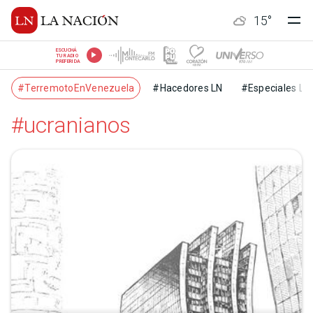
15
°
ESCUCHÁ
TU RADIO
PREFERIDA
#TerremotoEnVenezuela
#Hacedores LN
#Especiales LN
#ucranianos