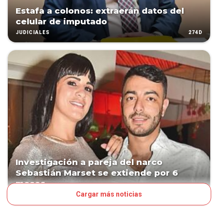
Estafa a colonos: extraerán datos del
celular de imputado
274D
JUDICIALES
Investigación a pareja del narco
Sebastián Marset se extiende por 6
meses
Cargar más noticias
279D
POLÍTICA