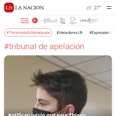
27
°
ESCUCHÁ
TU RADIO
PREFERIDA
#TerremotoEnVenezuela
#Hacedores LN
#Especiales LN
#tribunal de apelación
Ratifican juicio oral para Thiago