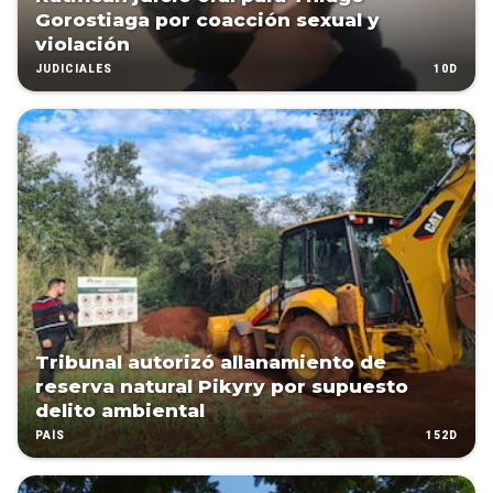
Gorostiaga por coacción sexual y
violación
10D
JUDICIALES
Tribunal autorizó allanamiento de
reserva natural Pikyry por supuesto
delito ambiental
152D
PAÍS