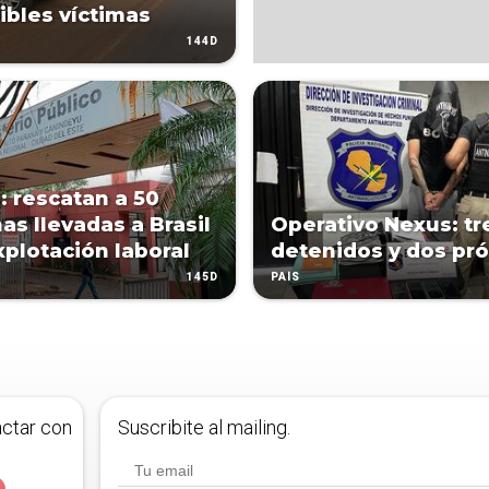
ibles víctimas
144D
: rescatan a 50
as llevadas a Brasil
Operativo Nexus: tr
xplotación laboral
detenidos y dos pr
145D
PAÍS
actar con
Suscribite al mailing.