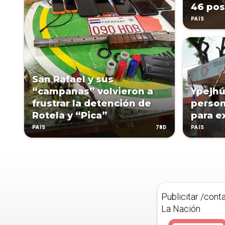
46 pos
PAÍS
San Rafael y sus
“campanas” volvieron a
Ypejhú
frustrar la detención de
person
Rotela y “Pica”
para e
78D
PAÍS
PAÍS
Publicitar /cont
La Nación