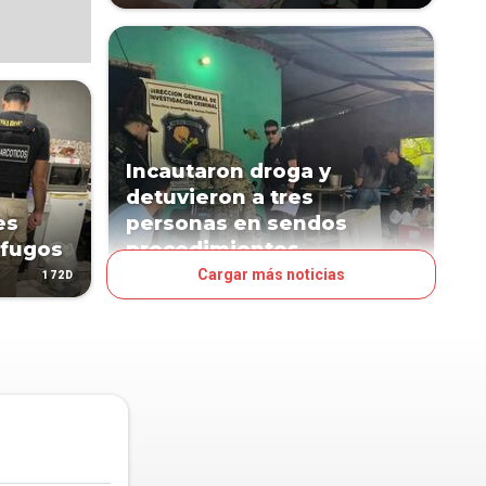
Incautaron droga y
detuvieron a tres
es
personas en sendos
ófugos
procedimientos
Cargar más noticias
172D
654D
PAÍS