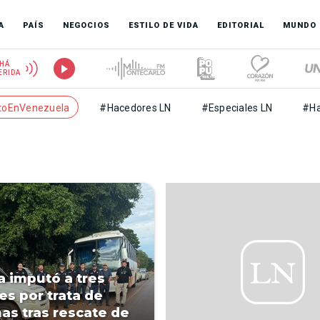
A
PAÍS
NEGOCIOS
ESTILO DE VIDA
EDITORIAL
MUNDO
HÁ
ERIDA
toEnVenezuela
#Hacedores LN
#Especiales LN
#Ha
ía imputó a tres
s por trata de
as tras rescate de