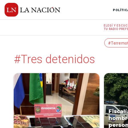
POLÍTIC
ELEGÍ Y
ESCUC
TU RADIO
PREF
#Terremo
#Tres detenidos
Fiscal
hombre
person