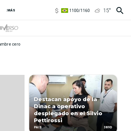
5900
/
5960
15
°
1100
/
1160
:MÁS
3,8
/
4
6850
/
7200
5900
/
5960
mbre cero
Destacan apoyo de la
Dinac a operativo
desplegado en el Silvio
Pettirossi
389D
PAÍS