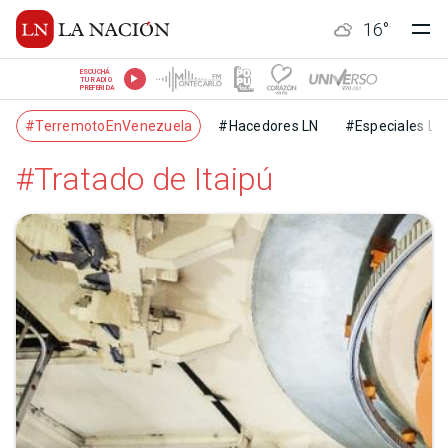
16
°
ESCUCHÁ
TU RADIO
PREFERIDA
#TerremotoEnVenezuela
#Hacedores LN
#Especiales LN
#Tratado de Itaipú