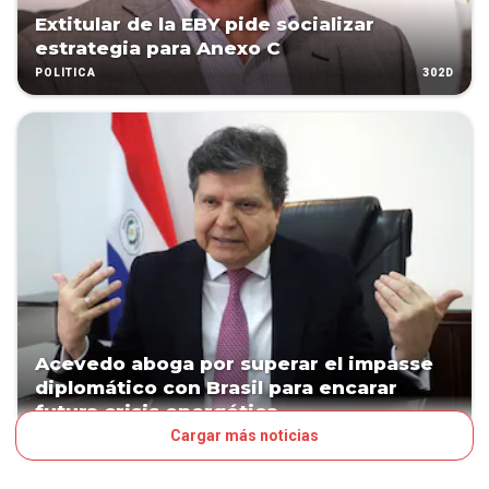
Extitular de la EBY pide socializar
estrategia para Anexo C
302D
POLÍTICA
Acevedo aboga por superar el impasse
diplomático con Brasil para encarar
futura crisis energética
Cargar más noticias
341D
POLÍTICA