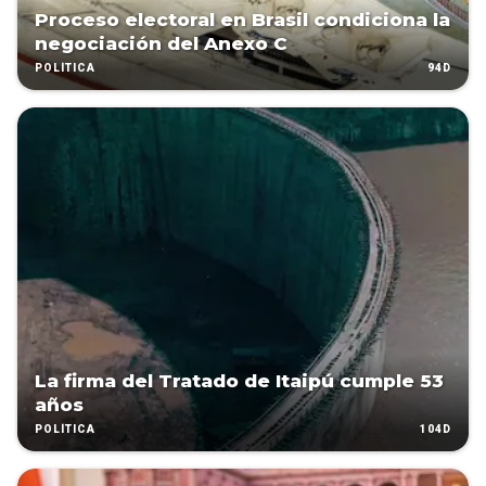
Proceso electoral en Brasil condiciona la
negociación del Anexo C
94D
POLÍTICA
La firma del Tratado de Itaipú cumple 53
años
104D
POLÍTICA