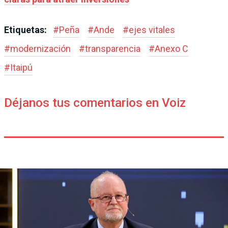
Etiquetas:
#
Peña
#
Ande
#
ejes vitales
#
modernización
#
transparencia
#
Anexo C
#
Itaipú
Déjanos tus comentarios en Voiz