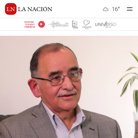
16
°
ESCUCHÁ
TU RADIO
PREFERIDA