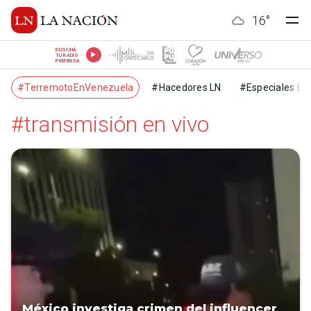
16
°
ESCUCHÁ
TU RADIO
PREFERIDA
#TerremotoEnVenezuela
#Hacedores LN
#Especiales LN
#transmisión en vivo
México investiga crimen del influencer