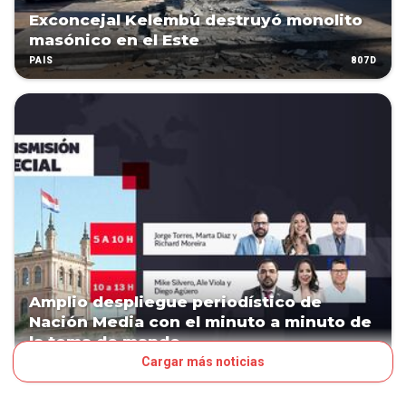
Exconcejal Kelembú destruyó monolito
masónico en el Este
807D
PAÍS
Amplio despliegue periodístico de
Nación Media con el minuto a minuto de
la toma de mando
Cargar más noticias
1088D
POLÍTICA