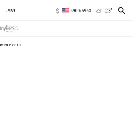
6850
/
7200
23
°
5900
/
5960
:MÁS
1100
/
1160
3,8
/
4
6850
/
7200
5900
/
5960
mbre cero