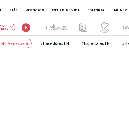
A
PAÍS
NEGOCIOS
ESTILO DE VIDA
EDITORIAL
MUNDO
HÁ
ERIDA
toEnVenezuela
#Hacedores LN
#Especiales LN
#Ha