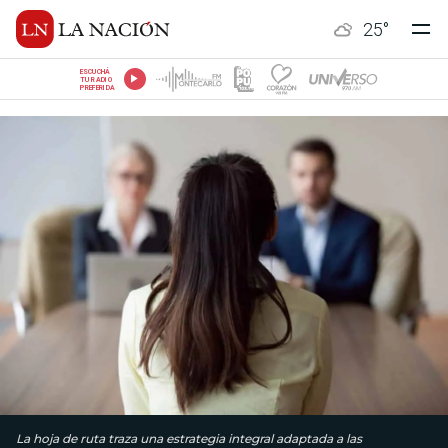
25
°
ESCUCHÁ
TU RADIO
PREFERIDA
La hoja de ruta traza una estrategia integral adaptada a las