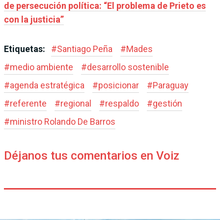
de persecución política: “El problema de Prieto es
con la justicia”
Etiquetas:
#
Santiago Peña
#
Mades
#
medio ambiente
#
desarrollo sostenible
#
agenda estratégica
#
posicionar
#
Paraguay
#
referente
#
regional
#
respaldo
#
gestión
#
ministro Rolando De Barros
Déjanos tus comentarios en Voiz