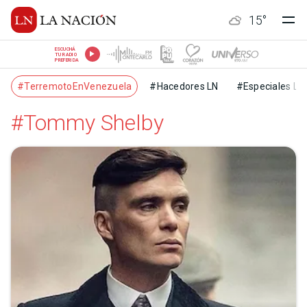
15
°
ESCUCHÁ
TU RADIO
PREFERIDA
#TerremotoEnVenezuela
#Hacedores LN
#Especiales LN
#Tommy Shelby