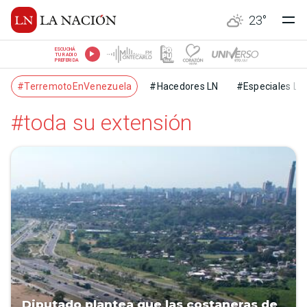
23
°
ESCUCHÁ
TU RADIO
PREFERIDA
#TerremotoEnVenezuela
#Hacedores LN
#Especiales LN
#toda su extensión
Diputado plantea que las costaneras de