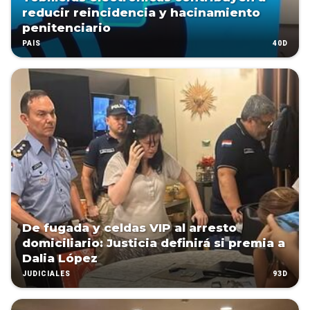
reducir reincidencia y hacinamiento
penitenciario
40D
PAÍS
De fugada y celdas VIP al arresto
domiciliario: Justicia definirá si premia a
Dalia López
93D
JUDICIALES