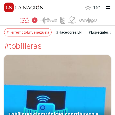
15
°
ESCUCHÁ
TU RADIO
PREFERIDA
#TerremotoEnVenezuela
#Hacedores LN
#Especiales LN
#tobilleras
Tobilleras electrónicas contribuyen a