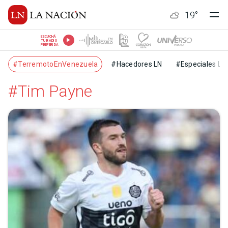
19
°
ESCUCHÁ
TU RADIO
PREFERIDA
#TerremotoEnVenezuela
#Hacedores LN
#Especiales LN
#Tim Payne