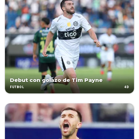
Debut con golazo de Tim Payne
4D
FÚTBOL