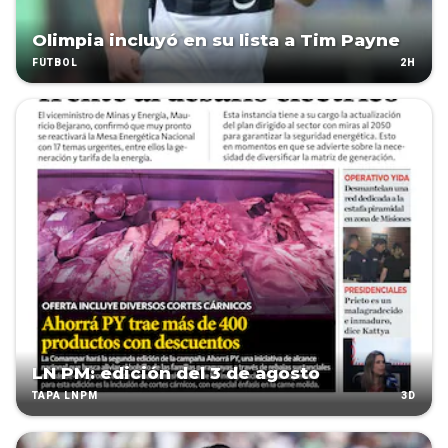
Olimpia incluyó en su lista a Tim Payne
2H
FÚTBOL
LN PM: edición del 3 de agosto
3D
TAPA LNPM