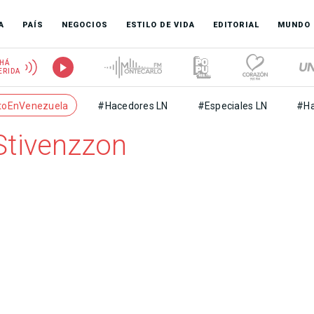
A
PAÍS
NEGOCIOS
ESTILO DE VIDA
EDITORIAL
MUNDO
HÁ
ERIDA
toEnVenezuela
#Hacedores LN
#Especiales LN
#Ha
Stivenzzon