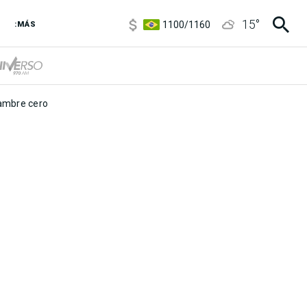
5900
/
5960
15
°
1100
/
1160
:MÁS
3,8
/
4
6850
/
7200
5900
/
5960
mbre cero