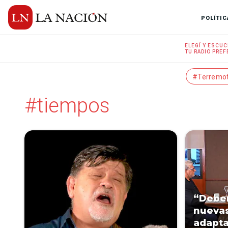
POLÍTIC
ELEGÍ Y
ESCUC
TU RADIO
PREF
#Terremo
#tiempos
“Debe
nuevas
adapta