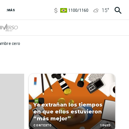
5900
/
5960
15
°
1100
/
1160
:MÁS
3,8
/
4
6850
/
7200
5900
/
5960
mbre cero
Ya extrañan los tiempos
en que ellos estuvieron
“más mejor”
1065D
CONTEXTO