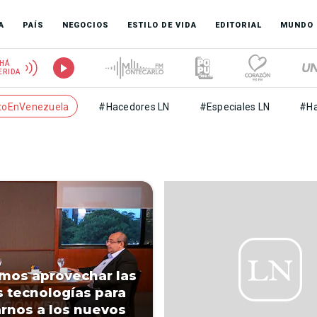
A
PAÍS
NEGOCIOS
ESTILO DE VIDA
EDITORIAL
MUNDO
HÁ
ERIDA
toEnVenezuela
#Hacedores LN
#Especiales LN
#Ha
mos aprovechar las
 tecnologías para
rnos a los nuevos