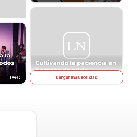
a la
todos
Cultivando la paciencia en
tiempos de crisis
Cargar más noticias
1064D
1080D
VOCES