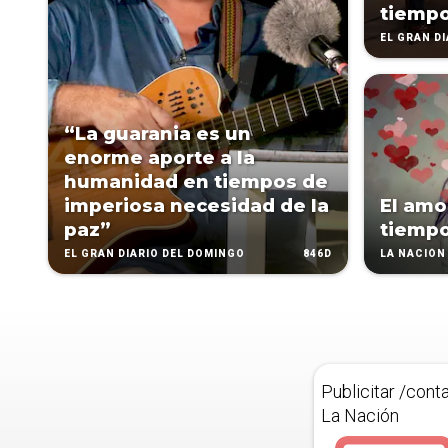
tiempo
EL GRAN D
“La guarania es un
enorme aporte a la
humanidad en tiempos de
imperiosa necesidad de la
El amor
paz”
tiempo
846D
EL GRAN DIARIO DEL DOMINGO
LA NACIÓN 
Publicitar /cont
La Nación