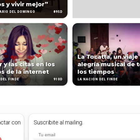
s y vivir mejor”
895D
IARIO DEL DOMINGO
La Tocatta, un viaje 
 y las citas en los
alegría musical de 
s de la internet
los tiempos
910D
DEL FINDE
LA NACIÓN DEL FINDE
actar con
Suscribite al mailing.