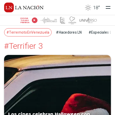
18
°
ESCUCHÁ
TU RADIO
PREFERIDA
#TerremotoEnVenezuela
#Hacedores LN
#Especiales LN
#Terrifier 3
Los cines celebran Halloween con