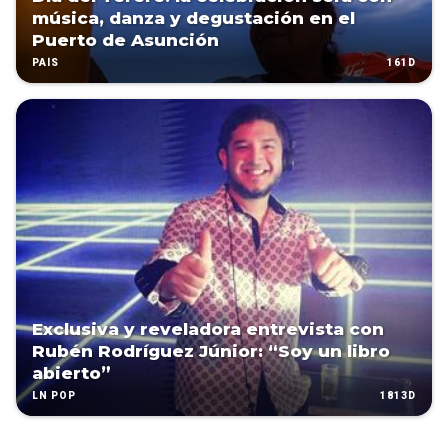
música, danza y degustación en el
Puerto de Asunción
161D
PAÍS
Exclusiva y reveladora entrevista con
Rubén Rodríguez Júnior: “Soy un libro
abierto”
1813D
LN POP