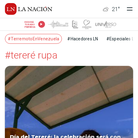
21
°
ESCUCHÁ
TU RADIO
PREFERIDA
#TerremotoEnVenezuela
#Hacedores LN
#Especiales LN
#tereré rupa
Día del Tereré: la celebración será con