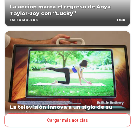
La acción marca el regreso de Anya
Taylor-Joy con “Lucky”
183D
ESPECTÁCULOS
La televisión innova a un siglo de su
creación
Cargar más noticias
212D
MUNDO