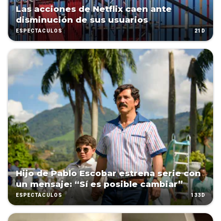
Las acciones de Netflix caen ante
disminución de sus usuarios
21D
ESPECTÁCULOS
Hijo de Pablo Escobar estrena serie con
un mensaje: “Sí es posible cambiar”
133D
ESPECTÁCULOS