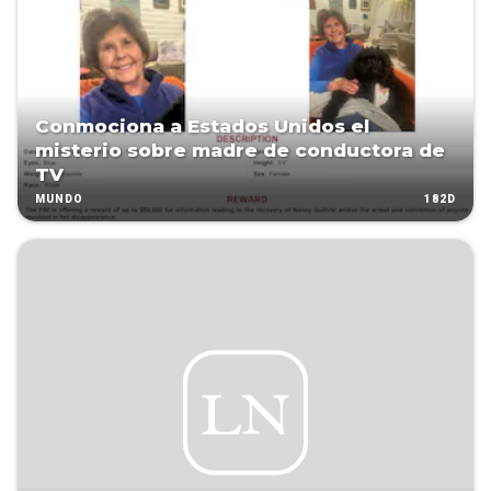
Conmociona a Estados Unidos el
misterio sobre madre de conductora de
TV
182D
MUNDO