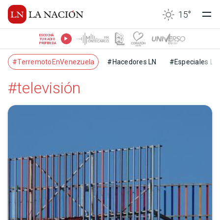
15
°
ESCUCHÁ
TU RADIO
PREFERIDA
#TerremotoEnVenezuela
#Hacedores LN
#Especiales LN
#televisión