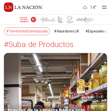
14
°
ESCUCHÁ
TU RADIO
PREFERIDA
#TerremotoEnVenezuela
#Hacedores LN
#Especiales LN
#Suba de Productos
Precios de la canasta básica solo