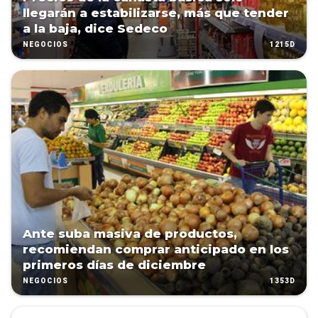
llegarán a estabilizarse, más que tender
a la baja, dice Sedeco
1215D
NEGOCIOS
Ante suba masiva de productos,
recomiendan comprar anticipado en los
primeros días de diciembre
1353D
NEGOCIOS