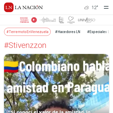
12
°
ESCUCHÁ
TU RADIO
PREFERIDA
#TerremotoEnVenezuela
#Hacedores LN
#Especiales LN
#Stivenzzon
“Si conocí el valor de la amistad, lo