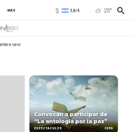
1100
/
1160
25
°
3,8
/
4
:MÁS
6850
/
7200
5900
/
5960
mbre cero
Convocan a participar de
“La antología por la paz”
309D
ESPECTÁCULOS