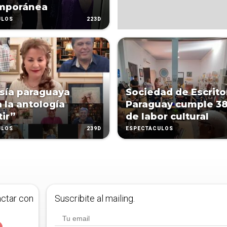
mporánea
223D
ULOS
sía paraguaya
Sociedad de Escrito
a la antología
Paraguay cumple 3
tir”
de labor cultural
239D
ULOS
ESPECTÁCULOS
actar con
Suscribite al mailing.