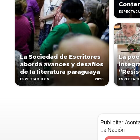
Conte
ESPECTÁC
La Sociedad de Escritores
La poe
aborda avances y desafíos
integr
de la literatura paraguaya
“Resis
202D
ESPECTÁCULOS
ESPECTÁC
Publicitar /cont
La Nación