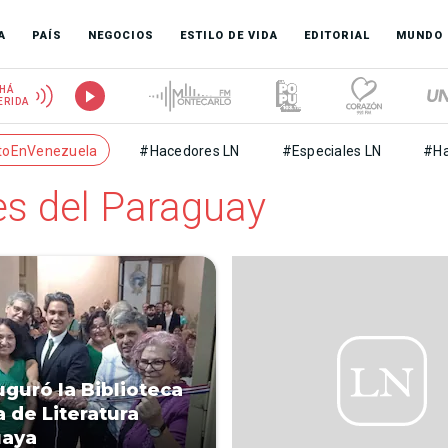
A
PAÍS
NEGOCIOS
ESTILO DE VIDA
EDITORIAL
MUNDO
HÁ
ERIDA
toEnVenezuela
#Hacedores LN
#Especiales LN
#Ha
es del Paraguay
uguró la Biblioteca
a de Literatura
uaya