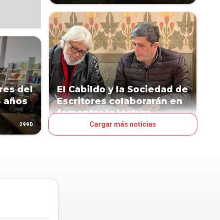
res del
El Cabildo y la Sociedad de
8 años
Escritores colaborarán en
fomentar la lectura
Cargar más noticias
299D
401D
ESPECTÁCULOS