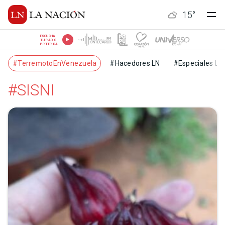
15
°
ESCUCHÁ
TU RADIO
PREFERIDA
#TerremotoEnVenezuela
#Hacedores LN
#Especiales LN
#SISNI