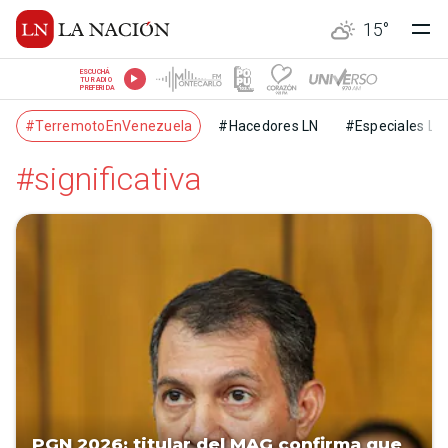
15
°
ESCUCHÁ
TU RADIO
PREFERIDA
#TerremotoEnVenezuela
#Hacedores LN
#Especiales LN
#significativa
PGN 2026: titular del MAG confirma que