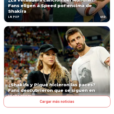
¿La verdadera canción del Mundial?
Fans eligen a Speed por encima de
Shakira
65D
LN POP
¿Shakira y Piqué hicieron las paces?
Fans descubrieron que se siguen en
Instagram
Cargar más noticias
69D
LN POP