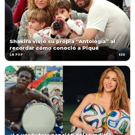
Shakira vivió su propia “Antología” al
recordar cómo conoció a Piqué
65D
LN POP