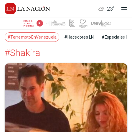
23
°
ESCUCHÁ
TU RADIO
PREFERIDA
#TerremotoEnVenezuela
#Hacedores LN
#Especiales LN
#Shakira