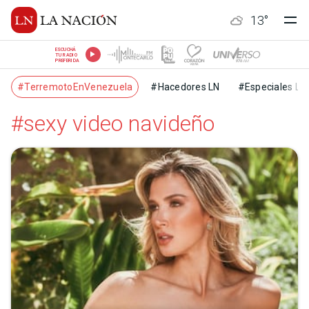
13
°
ESCUCHÁ
TU RADIO
PREFERIDA
#TerremotoEnVenezuela
#Hacedores LN
#Especiales LN
#sexy video navideño