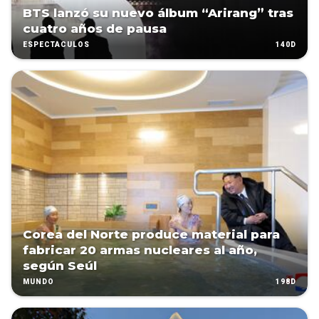
BTS lanzó su nuevo álbum “Arirang” tras
cuatro años de pausa
140D
ESPECTÁCULOS
Corea del Norte produce material para
fabricar 20 armas nucleares al año,
según Seúl
198D
MUNDO