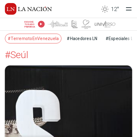
12
°
ESCUCHÁ
TU RADIO
PREFERIDA
#TerremotoEnVenezuela
#Hacedores LN
#Especiales LN
#Seúl