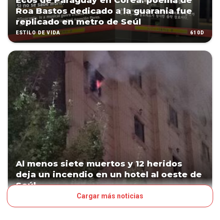
Ecos de Paraguay en Corea: poema de
Roa Bastos dedicado a la guarania fue
replicado en metro de Seúl
610D
ESTILO DE VIDA
Al menos siete muertos y 12 heridos
deja un incendio en un hotel al oeste de
Seúl
Cargar más noticias
715D
MUNDO