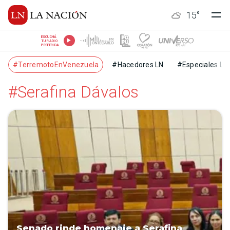
15
°
ESCUCHÁ
TU RADIO
PREFERIDA
#TerremotoEnVenezuela
#Hacedores LN
#Especiales LN
#Serafina Dávalos
Senado rinde homenaje a Serafina