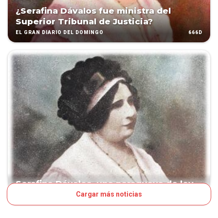
¿Serafina Dávalos fue ministra del
Superior Tribunal de Justicia?
666D
EL GRAN DIARIO DEL DOMINGO
Serafina Dávalos, una paraguaya de ley
Cargar más noticias
700D
PAÍS