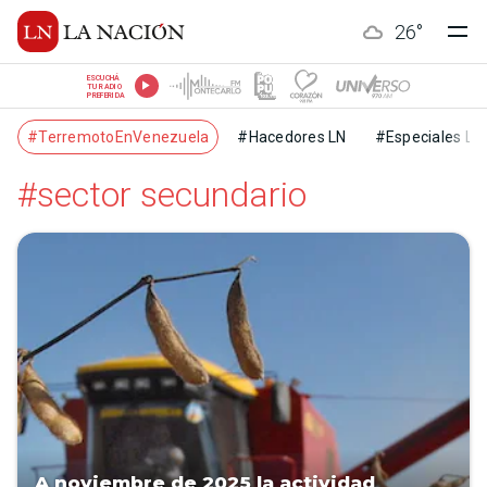
26
°
ESCUCHÁ
TU RADIO
PREFERIDA
#TerremotoEnVenezuela
#Hacedores LN
#Especiales LN
#sector secundario
A noviembre de 2025 la actividad