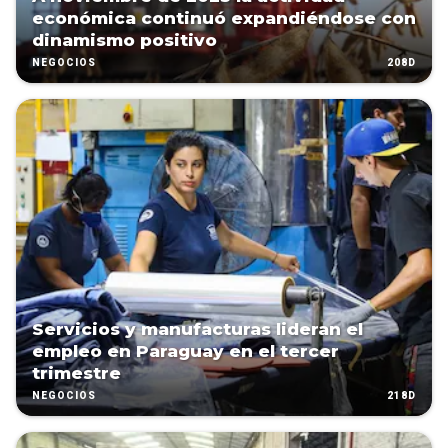
económica continuó expandiéndose con
dinamismo positivo
208D
NEGOCIOS
Servicios y manufacturas lideran el
empleo en Paraguay en el tercer
trimestre
218D
NEGOCIOS