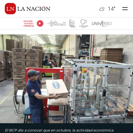
14
°
ESCUCHÁ
TU RADIO
PREFERIDA
El BCP dio a conocer que en octubre, la actividad económica