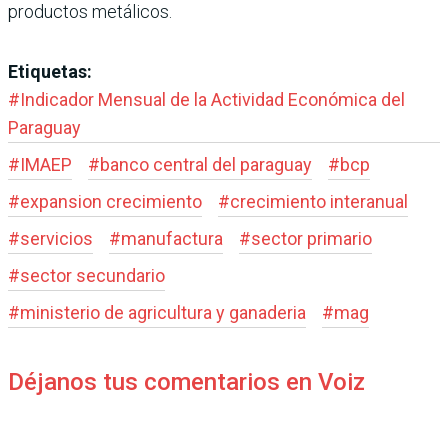
productos metálicos.
Etiquetas:
#
Indicador Mensual de la Actividad Económica del
Paraguay
#
IMAEP
#
banco central del paraguay
#
bcp
#
expansion crecimiento
#
crecimiento interanual
#
servicios
#
manufactura
#
sector primario
#
sector secundario
#
ministerio de agricultura y ganaderia
#
mag
Déjanos tus comentarios en Voiz