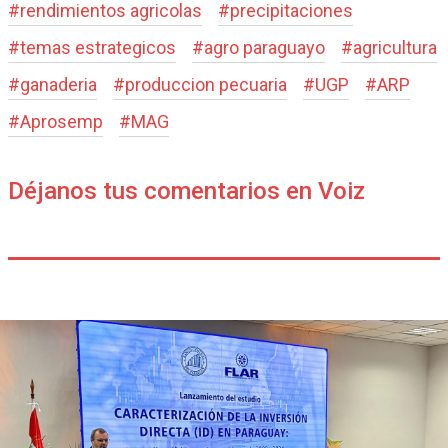
#
rendimientos agricolas
#
precipitaciones
#
temas estrategicos
#
agro paraguayo
#
agricultura
#
ganaderia
#
produccion pecuaria
#
UGP
#
ARP
#
Aprosemp
#
MAG
Déjanos tus comentarios en Voiz