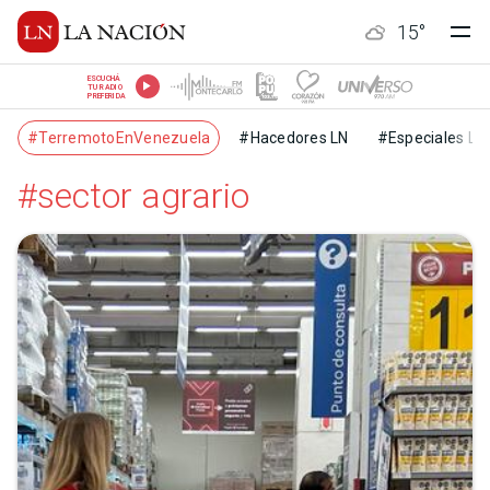
15
°
ESCUCHÁ
TU RADIO
PREFERIDA
#TerremotoEnVenezuela
#Hacedores LN
#Especiales LN
#sector agrario