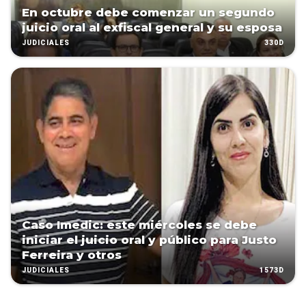
En octubre debe comenzar un segundo
juicio oral al exfiscal general y su esposa
330D
JUDICIALES
Caso Imedic: este miércoles se debe
iniciar el juicio oral y público para Justo
Ferreira y otros
1573D
JUDICIALES