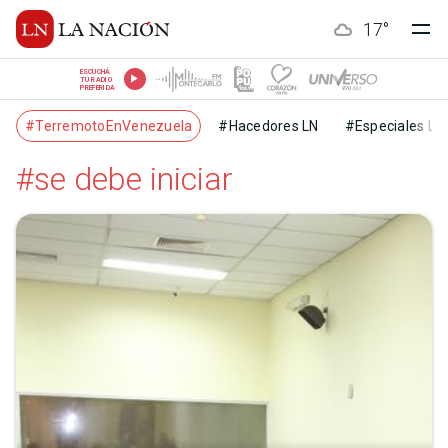
17
°
ESCUCHÁ
TU RADIO
PREFERIDA
#TerremotoEnVenezuela
#Hacedores LN
#Especiales LN
#se debe iniciar