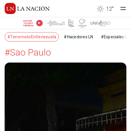
12
°
ESCUCHÁ
TU RADIO
PREFERIDA
#TerremotoEnVenezuela
#Hacedores LN
#Especiales LN
#Sao Paulo