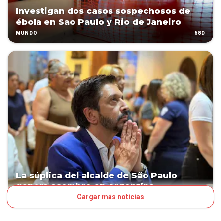
Investigan dos casos sospechosos de
ébola en Sao Paulo y Rio de Janeiro
68D
MUNDO
La súplica del alcalde de São Paulo
genera asombro en Argentina
Cargar más noticias
69D
NEGOCIOS