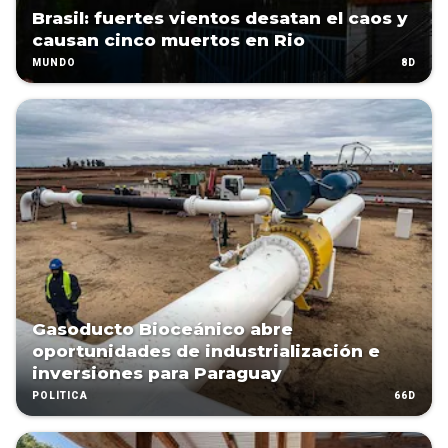
Brasil: fuertes vientos desatan el caos y
causan cinco muertos en Rio
8D
MUNDO
Gasoducto Bioceánico abre
oportunidades de industrialización e
inversiones para Paraguay
66D
POLÍTICA