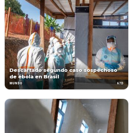
Descartado segundo caso sospechoso
de ébola en Brasil
67D
MUNDO