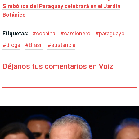
Simbólica del Paraguay celebrará en el Jardín
Botánico
Etiquetas:
#
cocaína
#
camionero
#
paraguayo
#
droga
#
Brasil
#
sustancia
Déjanos tus comentarios en Voiz