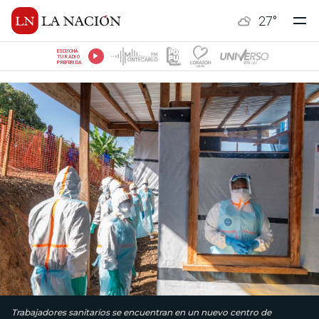
27
°
ESCUCHÁ
TU RADIO
PREFERIDA
Trabajadores sanitarios se encuentran en un nuevo centro de