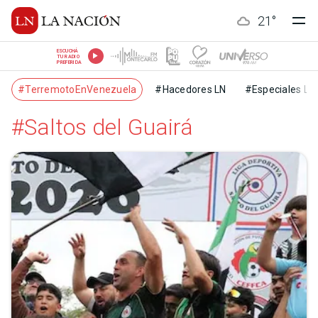
21
°
ESCUCHÁ
TU RADIO
PREFERIDA
#TerremotoEnVenezuela
#Hacedores LN
#Especiales LN
#Saltos del Guairá