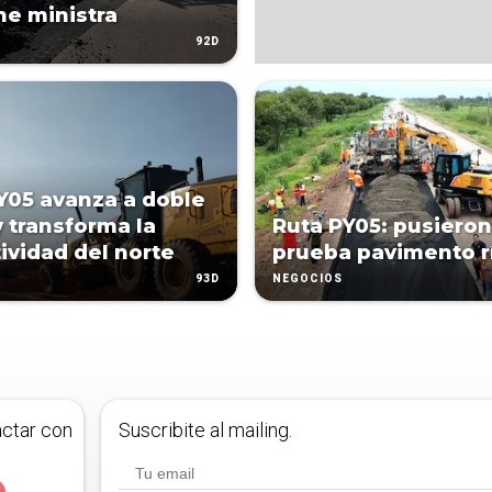
ne ministra
92D
Y05 avanza a doble
y transforma la
Ruta PY05: pusieron
ividad del norte
prueba pavimento r
93D
NEGOCIOS
actar con
Suscribite al mailing.