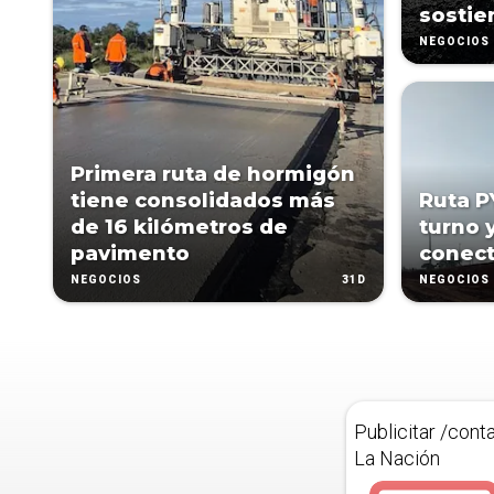
sostie
NEGOCIOS
Primera ruta de hormigón
tiene consolidados más
Ruta P
de 16 kilómetros de
turno 
pavimento
conect
31D
NEGOCIOS
NEGOCIOS
Publicitar /cont
La Nación