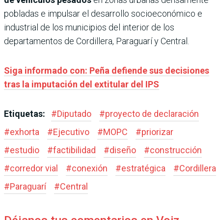
pobladas e impulsar el desarrollo socioeconómico e
industrial de los municipios del interior de los
departamentos de Cordillera, Paraguarí y Central.
Siga informado con: Peña defiende sus decisiones
tras la imputación del extitular del IPS
Etiquetas:
#
Diputado
#
proyecto de declaración
#
exhorta
#
Ejecutivo
#
MOPC
#
priorizar
#
estudio
#
factibilidad
#
diseño
#
construcción
#
corredor vial
#
conexión
#
estratégica
#
Cordillera
#
Paraguarí
#
Central