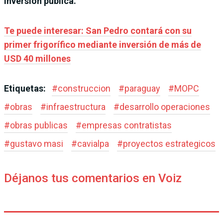
inversión pública.
Te puede interesar: San Pedro contará con su
primer frigorífico mediante inversión de más de
USD 40 millones
Etiquetas:
#
construccion
#
paraguay
#
MOPC
#
obras
#
infraestructura
#
desarrollo operaciones
#
obras publicas
#
empresas contratistas
#
gustavo masi
#
cavialpa
#
proyectos estrategicos
Déjanos tus comentarios en Voiz