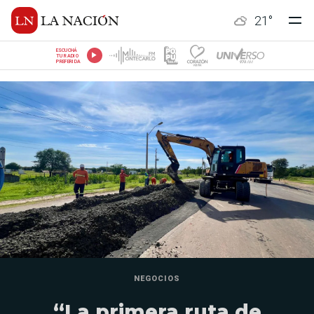
21
°
ESCUCHÁ
TU RADIO
PREFERIDA
NEGOCIOS
“La primera ruta de