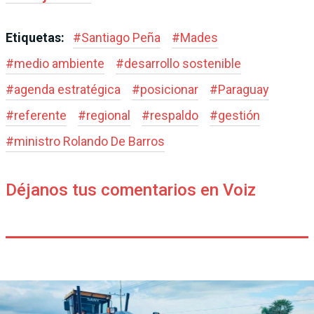
Etiquetas:
#
Santiago Peña
#
Mades
#
medio ambiente
#
desarrollo sostenible
#
agenda estratégica
#
posicionar
#
Paraguay
#
referente
#
regional
#
respaldo
#
gestión
#
ministro Rolando De Barros
Déjanos tus comentarios en Voiz