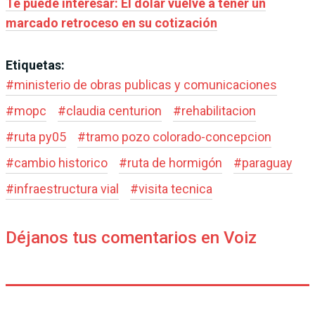
Te puede interesar: El dólar vuelve a tener un
marcado retroceso en su cotización
Etiquetas:
#
ministerio de obras publicas y comunicaciones
#
mopc
#
claudia centurion
#
rehabilitacion
#
ruta py05
#
tramo pozo colorado-concepcion
#
cambio historico
#
ruta de hormigón
#
paraguay
#
infraestructura vial
#
visita tecnica
Déjanos tus comentarios en Voiz