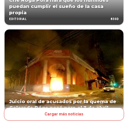
Che Róga Porã hará que los humildes
puedan cumplir el sueño de la casa
propia
830D
EDITORIAL
Juicio oral de acusados por la quema de
Colorado Róga pasó para el 3 de abril
Cargar más noticias
868D
JUDICIALES