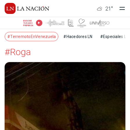
21
°
ESCUCHÁ
TU RADIO
PREFERIDA
#TerremotoEnVenezuela
#Hacedores LN
#Especiales LN
#Roga