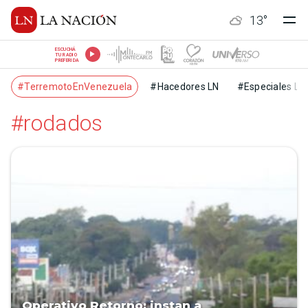
13
°
ESCUCHÁ
TU RADIO
PREFERIDA
#TerremotoEnVenezuela
#Hacedores LN
#Especiales LN
#rodados
Operativo Retorno: instan a