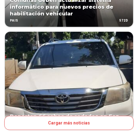
Comunas deben actualizar sistema
informático para nuevos precios de
habilitación vehicular
572D
PAÍS
Reportan 66 robos de rodados en Foz
Cargar más noticias
970D
PAÍS