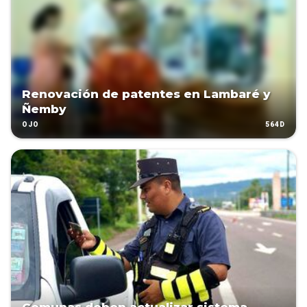
Renovación de patentes en Lambaré y
Ñemby
564D
OJO