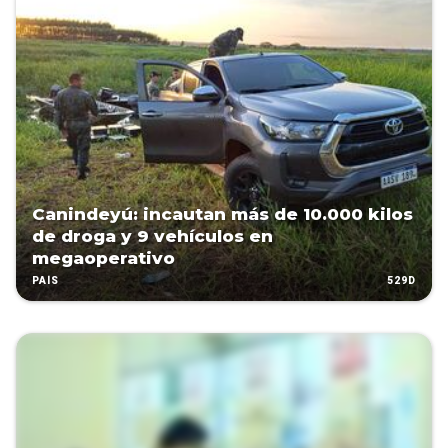
Canindeyú: incautan más de 10.000 kilos
de droga y 9 vehículos en
megaoperativo
529D
PAÍS