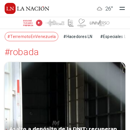
26
°
ESCUCHÁ
TU RADIO
PREFERIDA
#TerremotoEnVenezuela
#Hacedores LN
#Especiales LN
#robada
Asalto a depósito de la DNIT: recuperan