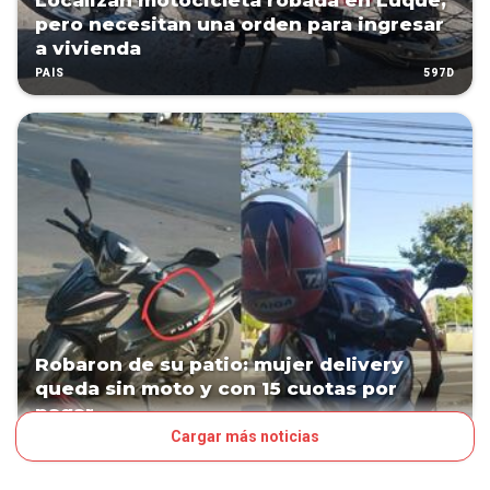
Localizan motocicleta robada en Luque,
pero necesitan una orden para ingresar
a vivienda
597D
PAÍS
Robaron de su patio: mujer delivery
queda sin moto y con 15 cuotas por
pagar
Cargar más noticias
643D
PAÍS