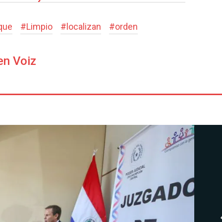
que
#
Limpio
#
localizan
#
orden
en Voiz