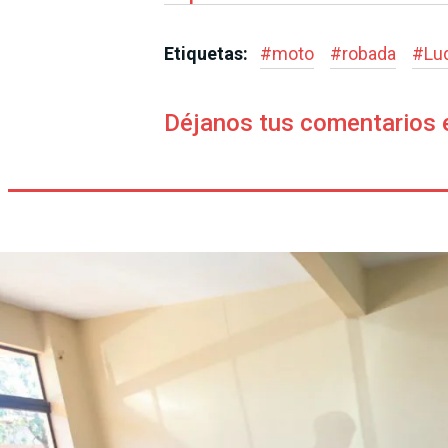
Etiquetas:
#
moto
#
robada
#
Lu
Déjanos tus comentarios 