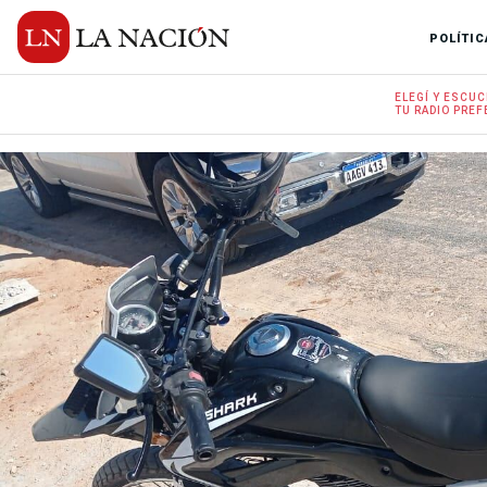
POLÍTIC
ELEGÍ Y
ESCUC
TU RADIO
PREF