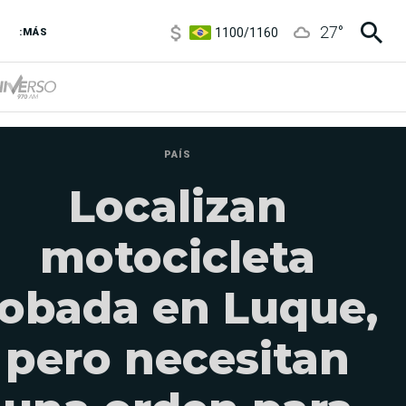
1100
/
1160
27
°
3,8
/
4
:MÁS
6850
/
7200
5900
/
5960
PAÍS
Localizan
motocicleta
robada en Luque,
pero necesitan