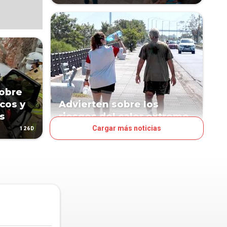
obre
cos y
Advierten sobre los
s
riesgos del calor extremo
Cargar más noticias
126D
200D
PAÍS