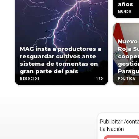
años
MUNDO
Nuevo 
MAG insta a productores a
Roja S
resguardar cultivos ante
cooper
sistema de tormentas en
gestió
gran parte del país
Parag
17D
NEGOCIOS
POLÍTICA
Publicitar /cont
La Nación