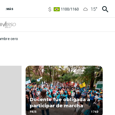
5900
/
5960
15
°
1100
/
1160
:MÁS
3,8
/
4
6850
/
7200
5900
/
5960
mbre cero
Docente fue obligada a
participar de marcha
176D
PAÍS