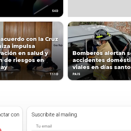
54D
acuerdo con la Cruz
uiza impulsa
ación en salud y
Bomberos alertan s
n de riesgos en
accidentes domésti
uay
viales en días santo
111D
PAÍS
actar con
Suscribite al mailing.