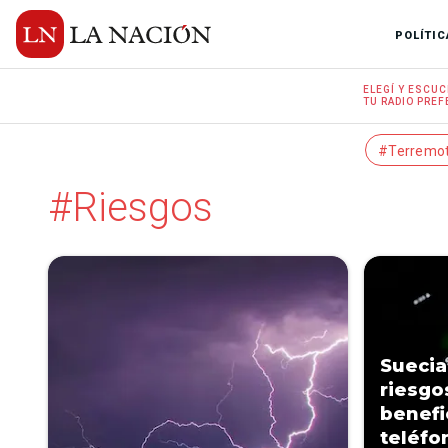
POLÍTIC
ELEGÍ Y
ESCUC
TU RADIO
PREF
#Terremo
#Riesgos
Suecia
riesgo
benefi
teléfo