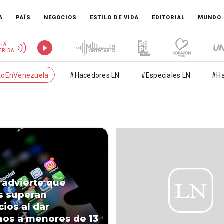
A
PAÍS
NEGOCIOS
ESTILO DE VIDA
EDITORIAL
MUNDO
HÁ
ERIDA
toEnVenezuela
#Hacedores LN
#Especiales LN
#Ha
 advierte que
s superan
cios al dar
nos a menores de 13