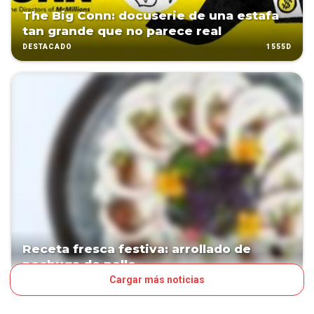
The Big Conn: docuserie de una estafa
tan grande que no parece real
1555D
DESTACADO
Receta fresca festiva: arrollado de
pechuga de pollo
Cargar más noticias
1689D
DESTACADO