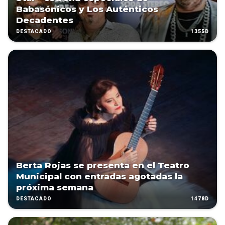
Babasónicos y Los Auténticos
Decadentes
1355D
DESTACADO
Berta Rojas se presenta en el Teatro
Municipal con entradas agotadas la
próxima semana
1478D
DESTACADO