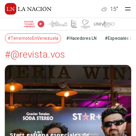
15
°
ESCUCHÁ
TU RADIO
PREFERIDA
#TerremotoEnVenezuela
#Hacedores LN
#Especiales LN
#@revista.vos
Star+ estrena especiales de