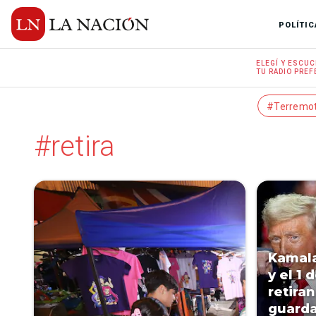
POLÍTIC
ELEGÍ Y
ESCUC
TU RADIO
PREF
#Terremo
#retira
Kamala
y el 1 
retira
guarda