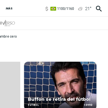
5900
/
5960
21
°
1100
/
1160
:MÁS
3,8
/
4
6850
/
7200
5900
/
5960
mbre cero
Buffon se retira del fútbol
1099D
FÚTBOL