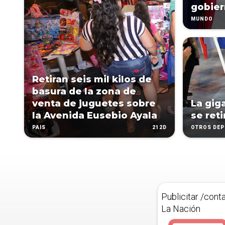
gobie
MUNDO
Retiran seis mil kilos de
basura de la zona de
venta de juguetes sobre
La gig
la Avenida Eusebio Ayala
se reti
212D
PAÍS
OTROS DE
Publicitar /cont
La Nación