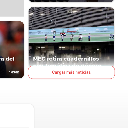
ra del
MEC retira cuadernillos
con temática de género
Cargar más noticias
1030D
1166D
PAÍS