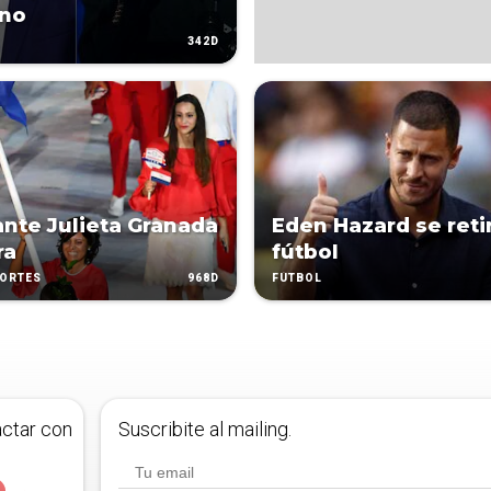
rno
342D
ante Julieta Granada
Eden Hazard se reti
ra
fútbol
968D
PORTES
FÚTBOL
actar con
Suscribite al mailing.