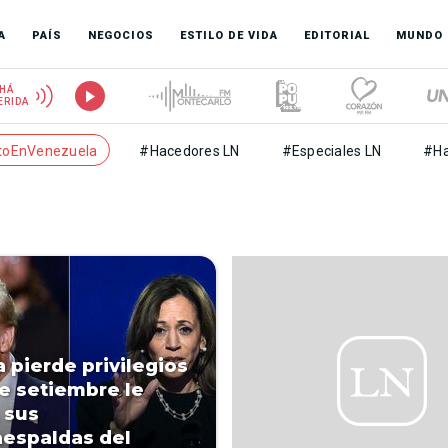
A
PAÍS
NEGOCIOS
ESTILO DE VIDA
EDITORIAL
MUNDO
HÁ
ERIDA
toEnVenezuela
#Hacedores LN
#Especiales LN
#Ha
 pierde privilegios
de setiembre le
n sus
espaldas del